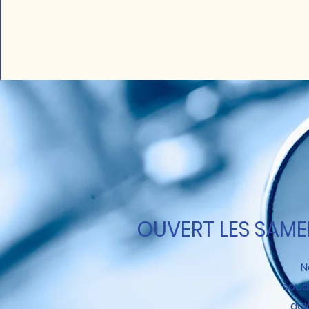
OUVERT LES SAME
N
soud
auj