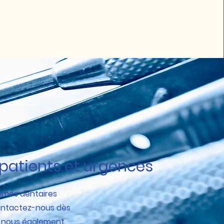
patients et urgences
lèmes dentaires
ontactez-nous dès
z nous également