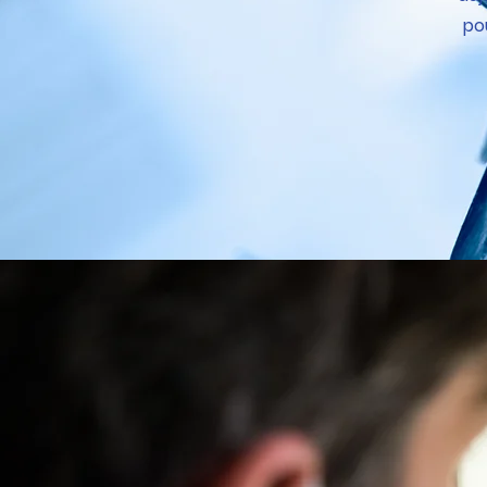
po
Votre santé den