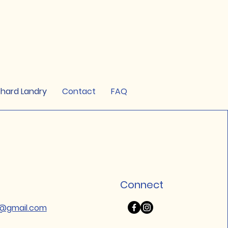
chard Landry
Contact
FAQ
Connect
le@gmail.com