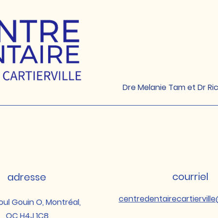
Dre Melanie Tam et Dr Ri
courriel
adresse
centredentairecartiervil
oul Gouin O, Montréal,
QC H4J 1C8